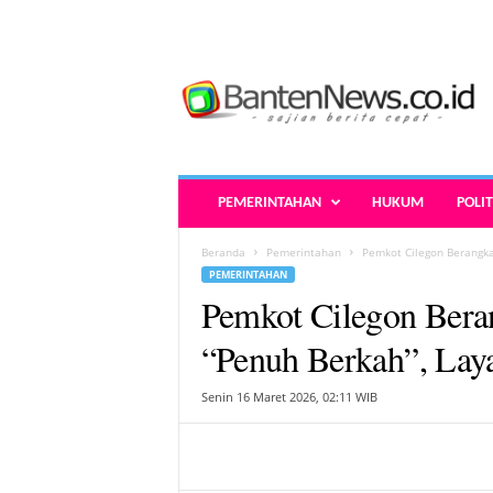
B
a
n
t
e
n
N
PEMERINTAHAN
HUKUM
POLIT
e
w
Beranda
Pemerintahan
Pemkot Cilegon Berangkat
s
PEMERINTAHAN
.
Pemkot Cilegon Bera
c
o
“Penuh Berkah”, Laya
.
i
Senin 16 Maret 2026, 02:11 WIB
d
-
B
e
r