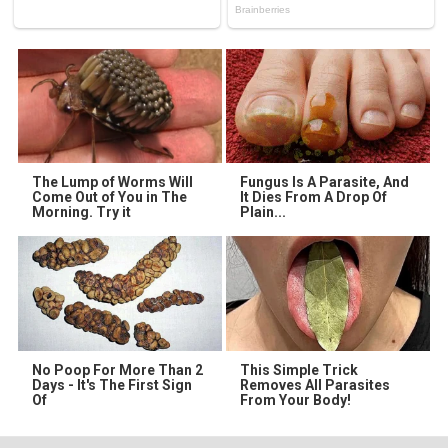
The Lump of Worms Will
Fungus Is A Parasite, And
Come Out of You in The
It Dies From A Drop Of
Morning. Try it
Plain...
No Poop For More Than 2
This Simple Trick
Days - It's The First Sign
Removes All Parasites
Of
From Your Body!