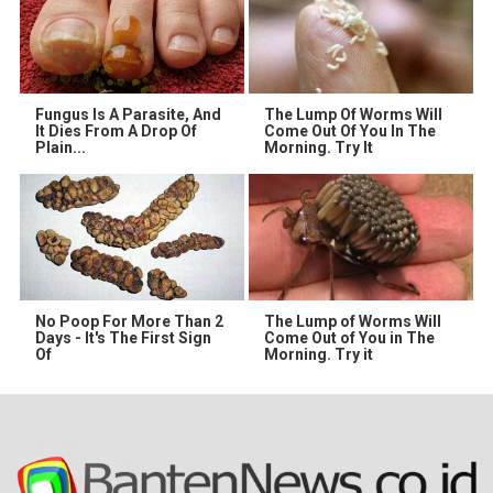
Fungus Is A Parasite, And
The Lump Of Worms Will
It Dies From A Drop Of
Come Out Of You In The
Plain...
Morning. Try It
No Poop For More Than 2
The Lump of Worms Will
Days - It's The First Sign
Come Out of You in The
Of
Morning. Try it