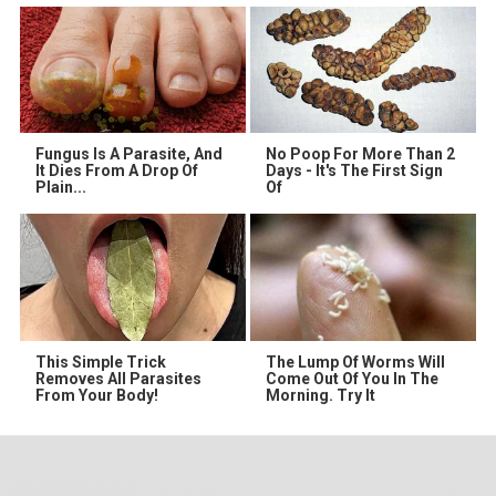
Fungus Is A Parasite, And
No Poop For More Than 2
It Dies From A Drop Of
Days - It's The First Sign
Plain...
Of
This Simple Trick
The Lump Of Worms Will
Removes All Parasites
Come Out Of You In The
From Your Body!
Morning. Try It