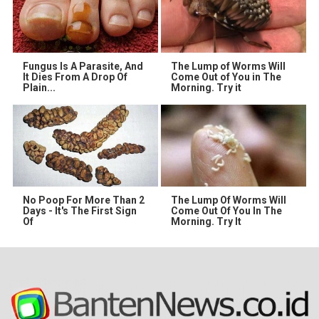
Fungus Is A Parasite, And
The Lump of Worms Will
It Dies From A Drop Of
Come Out of You in The
Plain...
Morning. Try it
No Poop For More Than 2
The Lump Of Worms Will
Days - It's The First Sign
Come Out Of You In The
Of
Morning. Try It