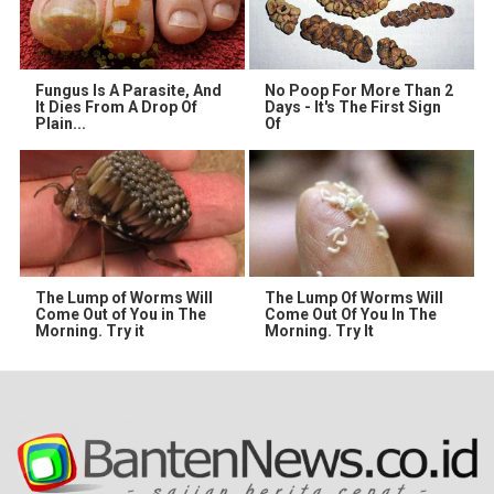
Fungus Is A Parasite, And
No Poop For More Than 2
It Dies From A Drop Of
Days - It's The First Sign
Plain...
Of
The Lump of Worms Will
The Lump Of Worms Will
Come Out of You in The
Come Out Of You In The
Morning. Try it
Morning. Try It