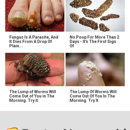
Fungus Is A Parasite, And
No Poop For More Than 2
It Dies From A Drop Of
Days - It's The First Sign
Plain...
Of
The Lump of Worms Will
The Lump Of Worms Will
Come Out of You in The
Come Out Of You In The
Morning. Try it
Morning. Try It