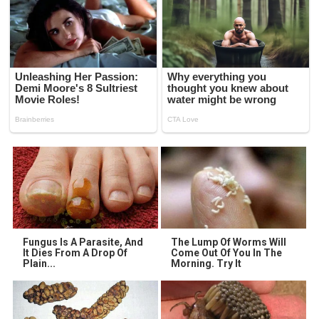
Fungus Is A Parasite, And
The Lump Of Worms Will
It Dies From A Drop Of
Come Out Of You In The
Plain...
Morning. Try It