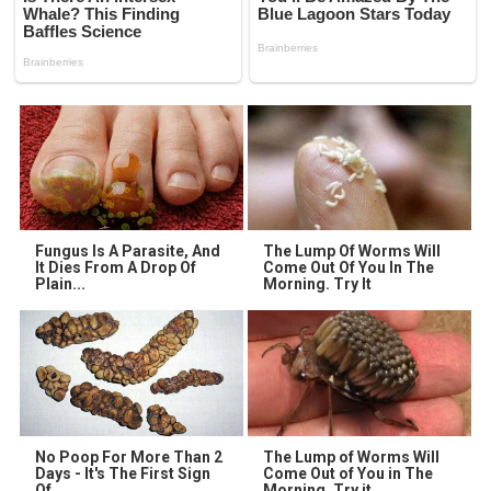
Fungus Is A Parasite, And
The Lump Of Worms Will
It Dies From A Drop Of
Come Out Of You In The
Plain...
Morning. Try It
No Poop For More Than 2
The Lump of Worms Will
Days - It's The First Sign
Come Out of You in The
Of
Morning. Try it