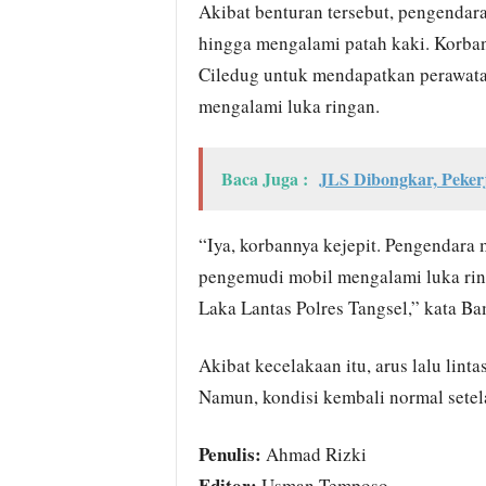
Akibat benturan tersebut, pengendara
hingga mengalami patah kaki. Korban
Ciledug untuk mendapatkan perawat
mengalami luka ringan.
Baca Juga :
JLS Dibongkar, Peke
“Iya, korbannya kejepit. Pengendara
pengemudi mobil mengalami luka rin
Laka Lantas Polres Tangsel,” kata B
Akibat kecelakaan itu, arus lalu lint
Namun, kondisi kembali normal setela
Penulis:
Ahmad Rizki
Editor:
Usman Temposo