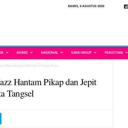
KAMIS, 6 AGUSTUS 2026
IK
BISNIS
NASIONAL
GAYA HIDUP
PERISTIWA
m Pikap dan Jepit Pemotor di Ciater Kota...
azz Hantam Pikap dan Jepit
ta Tangsel