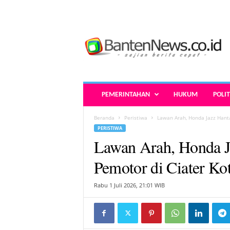
B
a
n
t
e
n
N
PEMERINTAHAN
HUKUM
POLIT
e
w
Beranda
Peristiwa
Lawan Arah, Honda Jazz Hanta
s
PERISTIWA
.
Lawan Arah, Honda J
c
o
Pemotor di Ciater Ko
.
i
Rabu 1 Juli 2026, 21:01 WIB
d
-
B
e
r