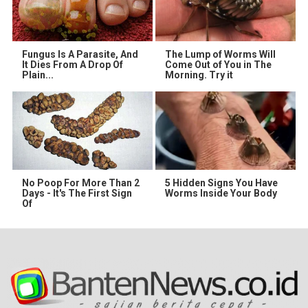
Fungus Is A Parasite, And
The Lump of Worms Will
It Dies From A Drop Of
Come Out of You in The
Plain...
Morning. Try it
No Poop For More Than 2
5 Hidden Signs You Have
Days - It's The First Sign
Worms Inside Your Body
Of