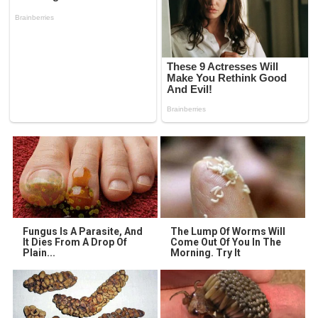
Fungus Is A Parasite, And
The Lump Of Worms Will
It Dies From A Drop Of
Come Out Of You In The
Plain...
Morning. Try It