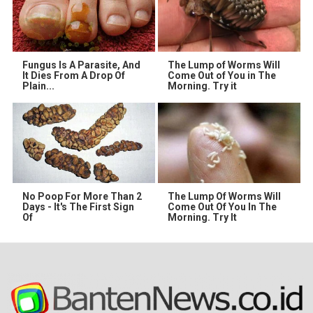
Fungus Is A Parasite, And
The Lump of Worms Will
It Dies From A Drop Of
Come Out of You in The
Plain...
Morning. Try it
No Poop For More Than 2
The Lump Of Worms Will
Days - It's The First Sign
Come Out Of You In The
Of
Morning. Try It