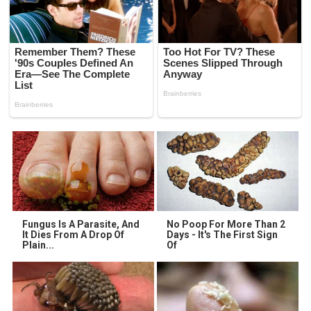
Fungus Is A Parasite, And
No Poop For More Than 2
It Dies From A Drop Of
Days - It's The First Sign
Plain...
Of