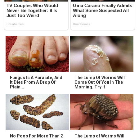
Fungus Is A Parasite, And
The Lump Of Worms Will
It Dies From A Drop Of
Come Out Of You In The
Plain...
Morning. Try It
No Poop For More Than 2
The Lump of Worms Will