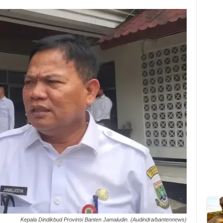
Kepala Dindikbud Provinsi Banten Jamaludin. (Audindra/bantennews)