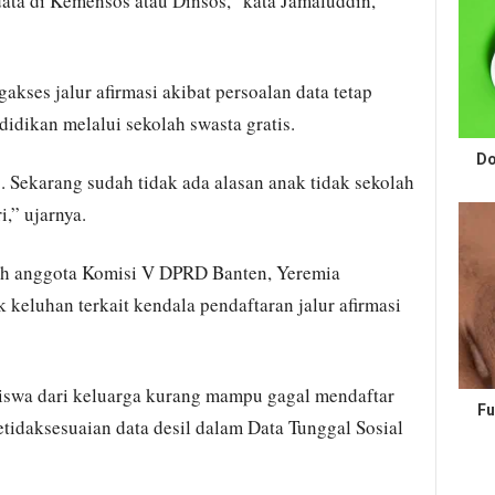
data di Kemensos atau Dinsos,” kata Jamaluddin,
gakses jalur afirmasi akibat persoalan data tetap
idikan melalui sekolah swasta gratis.
Do
s. Sekarang sudah tidak ada alasan anak tidak sekolah
,” ujarnya.
ah anggota Komisi V DPRD Banten, Yeremia
eluhan terkait kendala pendaftaran jalur afirmasi
iswa dari keluarga kurang mampu gagal mendaftar
Fu
etidaksesuaian data desil dalam Data Tunggal Sosial