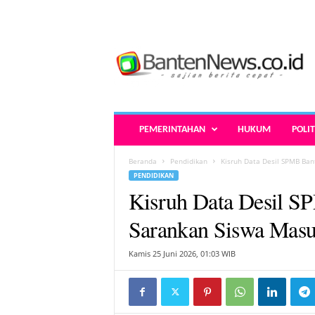
B
a
n
t
e
n
N
PEMERINTAHAN
HUKUM
POLIT
e
w
Beranda
Pendidikan
Kisruh Data Desil SPMB Ban
s
PENDIDIKAN
.
Kisruh Data Desil S
c
o
Sarankan Siswa Masu
.
i
Kamis 25 Juni 2026, 01:03 WIB
d
-
B
e
r