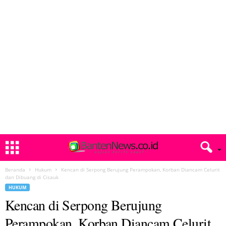
Beranda
Hukum
Kencan di Serpong Berujung Perampokan, Korban Diancam Celurit
dan Dibuang di Cisauk
HUKUM
Kencan di Serpong Berujung
Perampokan, Korban Diancam Celurit