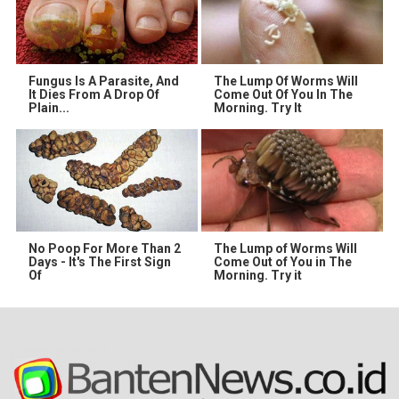
Fungus Is A Parasite, And
The Lump Of Worms Will
It Dies From A Drop Of
Come Out Of You In The
Plain...
Morning. Try It
No Poop For More Than 2
The Lump of Worms Will
Days - It's The First Sign
Come Out of You in The
Of
Morning. Try it