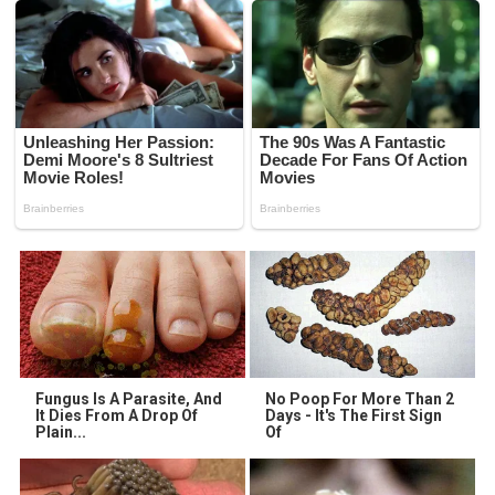
Fungus Is A Parasite, And
No Poop For More Than 2
It Dies From A Drop Of
Days - It's The First Sign
Plain...
Of