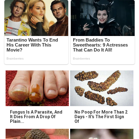
Fungus Is A Parasite, And
No Poop For More Than 2
It Dies From A Drop Of
Days - It's The First Sign
Plain...
Of