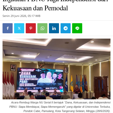
Kekuasaan dan Pemodal
Senin 29 Juni 2026, 05:17 WIB
Acara Rembug Warga NU Serial II bertajuk "Dana, Kekuasaan, dan Independensi
PBNU: Siapa Membiayai, Siapa Memengaruhi" yang digelar di Universitas Terbuka,
Pondok Cabe, Pamulang, Kota Tangerang Selatan, Minggu (28/6/2026).