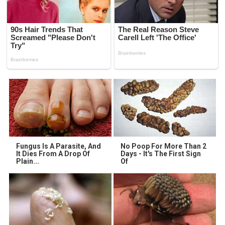
Fungus Is A Parasite, And
No Poop For More Than 2
It Dies From A Drop Of
Days - It's The First Sign
Plain...
Of