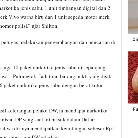
narkotika jenis sabu, 1 unit timbangan digital dan 2
merk Vivo warna biru dan 1 unit sepeda motor merk
mor polisi,” ujar Shilton.
On
n petugas melakukan pengembangan dan pencarian di
juga 10 paket narkotika jenis sabu di sepanjang
ya – Pulomerak. Jadi total barang bukti yang disita
6 paket narkotika jenis sabu dengan berat kotor
sil keterangan pelaku DW, ia mendapat narkotika
Fu
rinisial DP yang saat ini masuk dalam Daftar
bahwa dirinya mendapatkan keuntungan sebesar Rp1
jenis sabu yang DW edarkan.