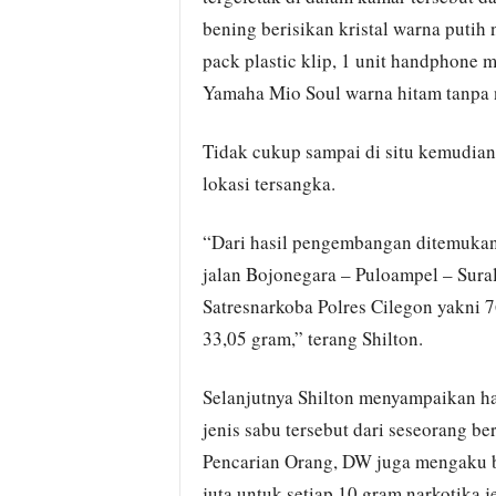
bening berisikan kristal warna putih 
pack plastic klip, 1 unit handphone 
Yamaha Mio Soul warna hitam tanpa no
Tidak cukup sampai di situ kemudia
lokasi tersangka.
“Dari hasil pengembangan ditemukan 
jalan Bojonegara – Puloampel – Surala
Satresnarkoba Polres Cilegon yakni 7
33,05 gram,” terang Shilton.
Selanjutnya Shilton menyampaikan ha
jenis sabu tersebut dari seseorang be
Pencarian Orang, DW juga mengaku 
juta untuk setiap 10 gram narkotika 