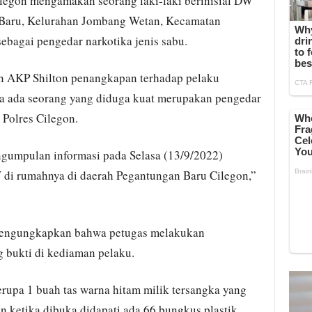
ilegon mengamakan seorang laki-laki berinisial DW
 Baru, Kelurahan Jombang Wetan, Kecamatan
ebagai pengedar narkotika jenis sabu.
on AKP Shilton penangkapan terhadap pelaku
na ada seorang yang diduga kuat merupakan pengedar
 Polres Cilegon.
ngumpulan informasi pada Selasa (13/9/2022)
di rumahnya di daerah Pegantungan Baru Cilegon,”
 mengungkapkan bahwa petugas melakukan
 bukti di kediaman pelaku.
upa 1 buah tas warna hitam milik tersangka yang
an ketika dibuka didapati ada 66 bungkus plastik