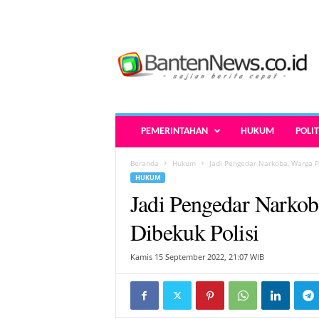
B
a
n
t
e
n
N
PEMERINTAHAN
HUKUM
POLIT
e
w
Beranda
Hukum
Jadi Pengedar Narkoba, Warga P
s
HUKUM
.
Jadi Pengedar Narko
c
o
Dibekuk Polisi
.
i
Kamis 15 September 2022, 21:07 WIB
d
-
B
e
r