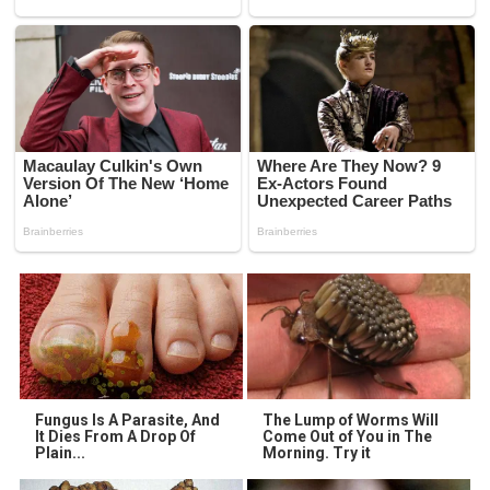
Fungus Is A Parasite, And
The Lump of Worms Will
It Dies From A Drop Of
Come Out of You in The
Plain...
Morning. Try it