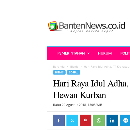
B
a
n
t
e
n
N
PEMERINTAHAN
HUKUM
POLIT
e
w
Beranda
Bisnis
Hari Raya Idul Adha, PT Krakata
s
BISNIS
SOSIAL
.
Hari Raya Idul Adha,
c
o
Hewan Kurban
.
i
Rabu 22 Agustus 2018, 15:05 WIB
d
-
B
e
r