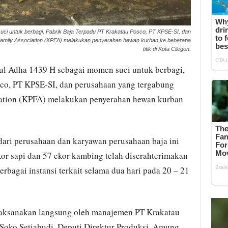
ci untuk berbagi, Pabrik Baja Terpadu PT Krakatau Posco, PT KPSE-SI, dan
amily Association (KPFA) melakukan penyerahan hewan kurban ke beberapa
titik di Kota Cilegon.
l Adha 1439 H sebagai momen suci untuk berbagi,
sco, PT KPSE-SI, dan perusahaan yang tergabung
iation (KPFA) melakukan penyerahan hewan kurban
ari perusahaan dan karyawan perusahaan baja ini
ekor sapi dan 57 ekor kambing telah diserahterimakan
rbagai instansi terkait selama dua hari pada 20 – 21
laksanakan langsung oleh manajemen PT Krakatau
Soko Setiabudi, Deputi Direktur Produksi, Amung