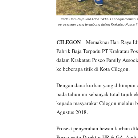
Pada Hari Raya Idul Adha 1439 H sebagai momen su
perusahaan yang tergabung dalam Krakatau Posco F
CILEGON
– Memaknai Hari Raya Idu
Pabrik Baja Terpadu PT Krakatau Po
dalam Krakatau Posco Family Assoc
ke beberapa titik di Kota Cilegon.
Dengan dana kurban yang dihimpun d
pada tahun ini sebanyak total tujuh 
kepada masyarakat Cilegon melalui be
Agustus 2018.
Prosesi penyerahan hewan kurban di
Posco yaitu Direktur HR & GA, Andi 