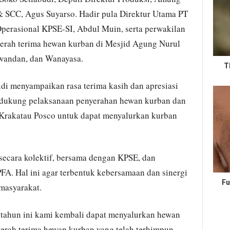
 SCC, Agus Suyarso. Hadir pula Direktur Utama PT
perasional KPSE-SI, Abdul Muin, serta perwakilan
serah terima hewan kurban di Mesjid Agung Nurul
iwandan, dan Wanayasa.
T
i menyampaikan rasa terima kasih dan apresiasi
ndukung pelaksanaan penyerahan hewan kurban dan
Krakatau Posco untuk dapat menyalurkan kurban
ecara kolektif, bersama dengan KPSE, dan
A. Hal ini agar terbentuk kebersamaan dan sinergi
Fu
masyarakat.
 tahun ini kami kembali dapat menyalurkan hewan
erah terima hewan kurban yang telah terhimpun