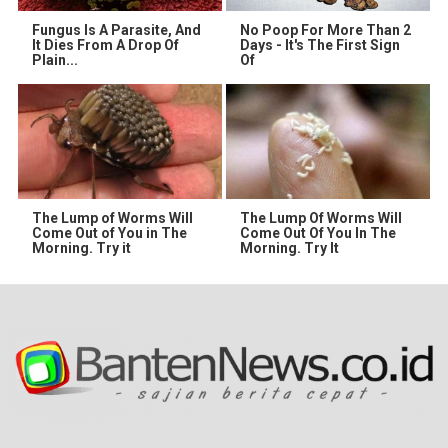
Fungus Is A Parasite, And
No Poop For More Than 2
It Dies From A Drop Of
Days - It's The First Sign
Plain...
Of
The Lump of Worms Will
The Lump Of Worms Will
Come Out of You in The
Come Out Of You In The
Morning. Try it
Morning. Try It