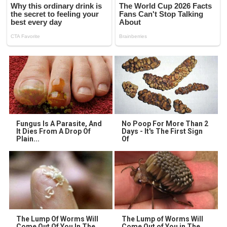
Fungus Is A Parasite, And
No Poop For More Than 2
It Dies From A Drop Of
Days - It's The First Sign
Plain...
Of
The Lump Of Worms Will
The Lump of Worms Will
Come Out Of You In The
Come Out of You in The