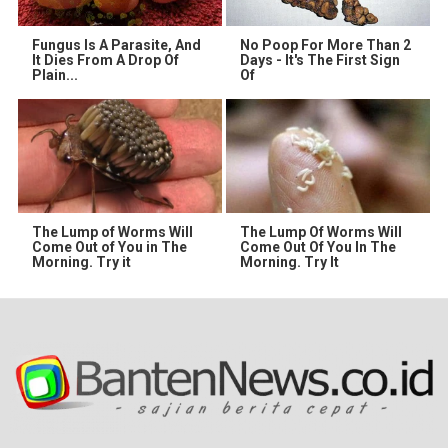
Fungus Is A Parasite, And
No Poop For More Than 2
It Dies From A Drop Of
Days - It's The First Sign
Plain...
Of
The Lump of Worms Will
The Lump Of Worms Will
Come Out of You in The
Come Out Of You In The
Morning. Try it
Morning. Try It