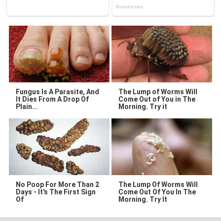
Fungus Is A Parasite, And
The Lump of Worms Will
It Dies From A Drop Of
Come Out of You in The
Plain...
Morning. Try it
No Poop For More Than 2
The Lump Of Worms Will
Days - It's The First Sign
Come Out Of You In The
Of
Morning. Try It