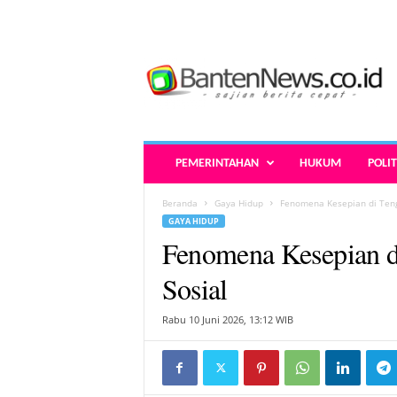
B
a
n
t
e
n
N
PEMERINTAHAN
HUKUM
POLIT
e
w
Beranda
Gaya Hidup
Fenomena Kesepian di Ten
s
GAYA HIDUP
.
Fenomena Kesepian 
c
o
Sosial
.
i
Rabu 10 Juni 2026, 13:12 WIB
d
-
B
e
r