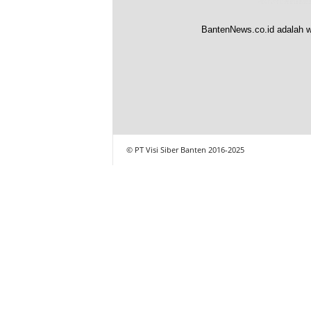
BantenNews.co.id adalah w
© PT Visi Siber Banten 2016-2025