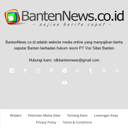
BantenNews.co.id adalah website media online yang menyajikan berita
seputar Banten berbadan hukum resmi PT Visi Siber Banten
Hubungi kami:
rdkbantennews@gmail.com
Redaksi
Pedoman Media Siber
Tentang Kami
Lowongan Kerja
Privacy Policy
Terms & Conditions