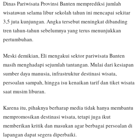
Dinas Pariwisata Provinsi Banten memprediksi jumlah
wisatawan selama libur sekolah tahun ini mencapai sekitar
3,5 juta kunjungan. Angka tersebut meningkat dibanding
tren tahun-tahun sebelumnya yang terus menunjukkan
pertumbuhan.
Meski demikian, Eli mengakui sektor pariwisata Banten
masih menghadapi sejumlah tantangan. Mulai dari kesiapan
sumber daya manusia, infrastruktur destinasi wisata,
persoalan sampah, hingga isu kenaikan tarif dan tiket wisata
saat musim liburan.
Karena itu, pihaknya berharap media tidak hanya membantu
mempromosikan destinasi wisata, tetapi juga ikut
memberikan kritik dan masukan agar berbagai persoalan di
lapangan dapat segera diperbaiki.