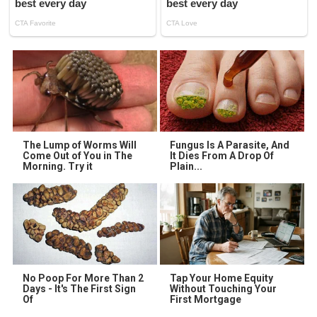
The Lump of Worms Will
Fungus Is A Parasite, And
Come Out of You in The
It Dies From A Drop Of
Morning. Try it
Plain...
No Poop For More Than 2
Tap Your Home Equity
Days - It's The First Sign
Without Touching Your
Of
First Mortgage