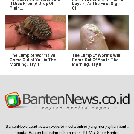
It Dies From A Drop Of
Days - It's The First Sign
Plain...
Of
The Lump of Worms Will
The Lump Of Worms Will
Come Out of You in The
Come Out Of You In The
Morning. Try it
Morning. Try It
BantenNews.co.id adalah website media online yang menyajikan berita
seputar Banten berbadan hukum resmi PT Visi Siber Banten