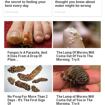
Fungus Is A Parasite, And
The Lump Of Worms Will
It Dies From A Drop Of
Come Out Of You In The
Plain...
Morning. Try It
No Poop For More Than 2
The Lump of Worms Will
Days - It's The First Sign
Come Out of You in The
Of
Morning. Try it