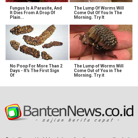
Fungus Is A Parasite, And
The Lump Of Worms Will
It Dies From A Drop Of
Come Out Of You In The
Plain...
Morning. Try It
No Poop For More Than 2
The Lump of Worms Will
Days - It's The First Sign
Come Out of You in The
Of
Morning. Try it