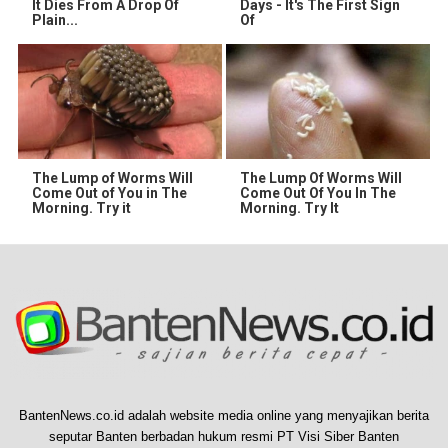
It Dies From A Drop Of
Days - It's The First Sign
Plain...
Of
The Lump of Worms Will
The Lump Of Worms Will
Come Out of You in The
Come Out Of You In The
Morning. Try it
Morning. Try It
BantenNews.co.id adalah website media online yang menyajikan berita
seputar Banten berbadan hukum resmi PT Visi Siber Banten