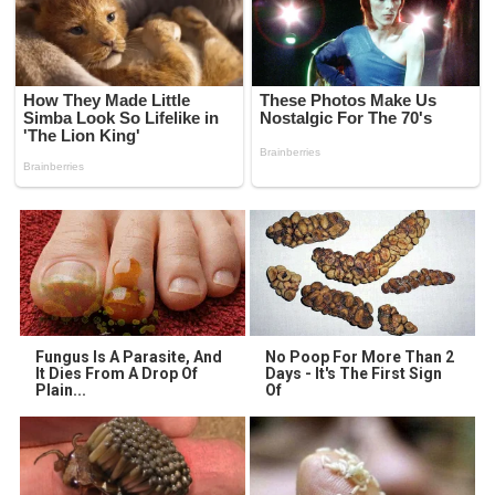
Fungus Is A Parasite, And
No Poop For More Than 2
It Dies From A Drop Of
Days - It's The First Sign
Plain...
Of