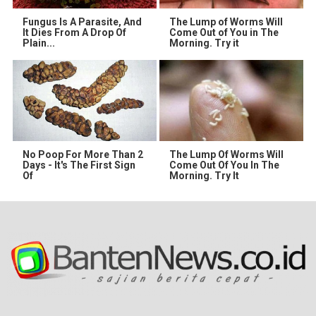
Fungus Is A Parasite, And
The Lump of Worms Will
It Dies From A Drop Of
Come Out of You in The
Plain...
Morning. Try it
No Poop For More Than 2
The Lump Of Worms Will
Days - It's The First Sign
Come Out Of You In The
Of
Morning. Try It