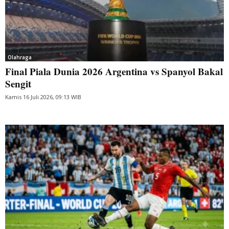
Olahraga
Final Piala Dunia 2026 Argentina vs Spanyol Bakal
Sengit
Kamis 16 Juli 2026, 09:13 WIB