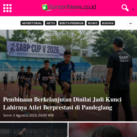
ADVERTORIAL
ARTIS
BERITA PREMIUN
BISNIS
BUDAYA
Pembinaan Berkelanjutan Dinilai Jadi Kunci
Lahirnya Atlet Berprestasi di Pandeglang
Senin 3 Agustus 2026, 06:09 WIB