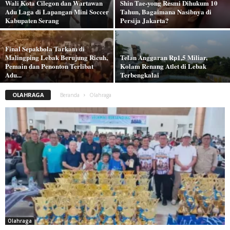
Wali Kota Cilegon dan Wartawan
Shin Tae-yong Resmi Dihukum 10
Adu Laga di Lapangan Mini Soccer
Tahun, Bagaimana Nasibnya di
Kabupaten Serang
Persija Jakarta?
Final Sepakbola Tarkam di
Malingping Lebak Berujung Ricuh,
Telan Anggaran Rp1,5 Miliar,
Pemain dan Penonton Terlibat
Kolam Renang Atlet di Lebak
Adu...
Terbengkalai
OLAHRAGA
Beranda
Olahraga
Olahraga