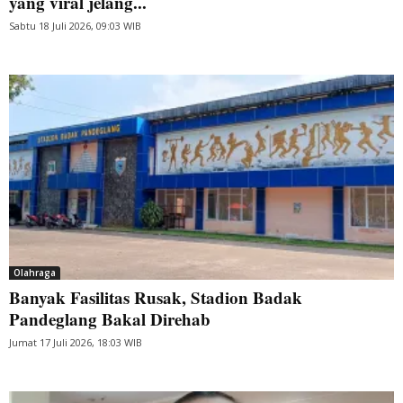
yang viral jelang...
Sabtu 18 Juli 2026, 09:03 WIB
Olahraga
Banyak Fasilitas Rusak, Stadion Badak
Pandeglang Bakal Direhab
Jumat 17 Juli 2026, 18:03 WIB