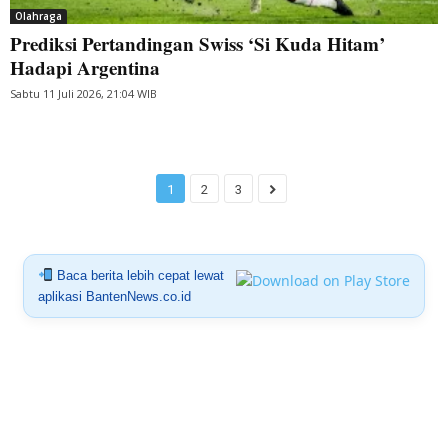
Olahraga
Prediksi Pertandingan Swiss ‘Si Kuda Hitam’
Hadapi Argentina
Sabtu 11 Juli 2026, 21:04 WIB
1
2
3
Baca berita lebih cepat lewat
aplikasi BantenNews.co.id