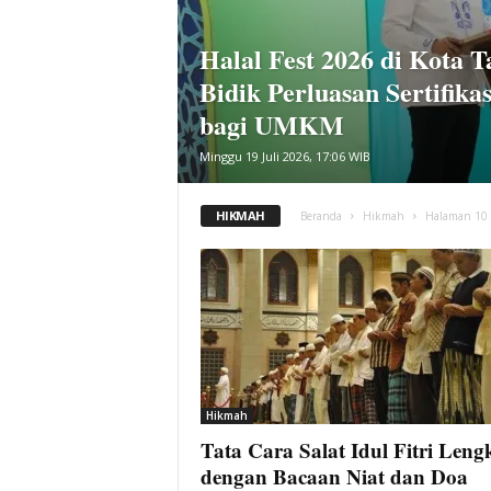
i
t
Halal Fest 2026 di Kota 
a
Bidik Perluasan Sertifikas
B
a
bagi UMKM
n
Minggu 19 Juli 2026, 17:06 WIB
t
e
n
HIKMAH
Beranda
Hikmah
Halaman 10
H
a
r
i
I
n
i
Hikmah
Tata Cara Salat Idul Fitri Leng
dengan Bacaan Niat dan Doa