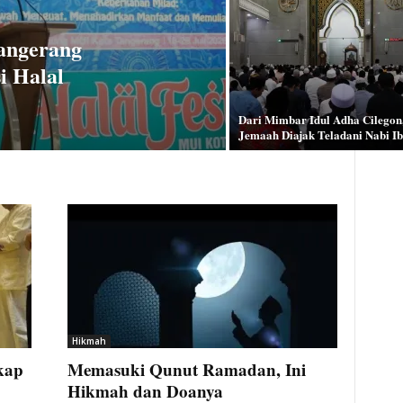
Tangerang
i Halal
Dari Mimbar Idul Adha Cilegon
Jemaah Diajak Teladani Nabi I
Hikmah
kap
Memasuki Qunut Ramadan, Ini
Hikmah dan Doanya