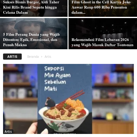
Sukses Bisnis Burger, Aldi Taher
Film Ghost in the Cell Karya Joko
Kini Rilis Brand Sepatu hingga
Anwar Raup 600 Ribu Penonton
Celana Dalam
dalam...
5 Film Perang Dunia yang Wajib
Ditonton: Epik, Emosional, dan
Rekomendasi Film Lebaran 2026
Penuh Makna
yang Wajib Masuk Daftar Tontonan
ARTIS
Beranda
Artis
Artis