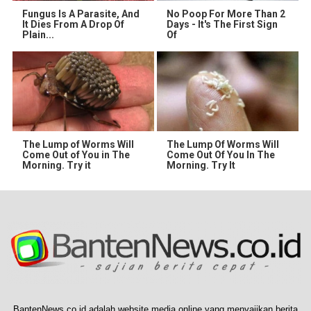
Fungus Is A Parasite, And
No Poop For More Than 2
It Dies From A Drop Of
Days - It's The First Sign
Plain...
Of
The Lump of Worms Will
The Lump Of Worms Will
Come Out of You in The
Come Out Of You In The
Morning. Try it
Morning. Try It
BantenNews.co.id adalah website media online yang menyajikan berita