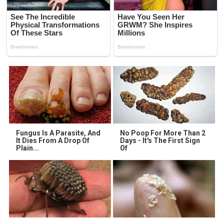
Fungus Is A Parasite, And
No Poop For More Than 2
It Dies From A Drop Of
Days - It's The First Sign
Plain...
Of