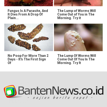
Fungus Is A Parasite, And
The Lump of Worms Will
It Dies From A Drop Of
Come Out of You in The
Plain...
Morning. Try it
No Poop For More Than 2
The Lump Of Worms Will
Days - It's The First Sign
Come Out Of You In The
Of
Morning. Try It