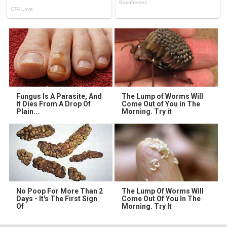
Fungus Is A Parasite, And
The Lump of Worms Will
It Dies From A Drop Of
Come Out of You in The
Plain...
Morning. Try it
No Poop For More Than 2
The Lump Of Worms Will
Days - It's The First Sign
Come Out Of You In The
Of
Morning. Try It