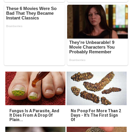
Fungus Is A Parasite, And
No Poop For More Than 2
It Dies From A Drop Of
Days - It's The First Sign
Plain...
Of