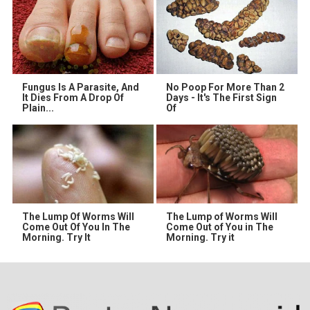
Fungus Is A Parasite, And
No Poop For More Than 2
It Dies From A Drop Of
Days - It's The First Sign
Plain...
Of
The Lump Of Worms Will
The Lump of Worms Will
Come Out Of You In The
Come Out of You in The
Morning. Try It
Morning. Try it