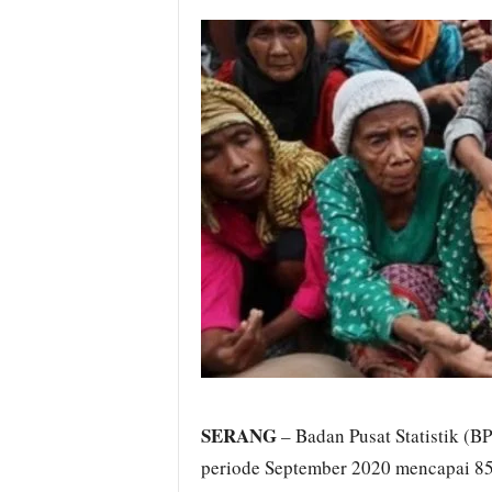
i
t
a
B
a
n
t
e
n
H
a
r
i
I
n
i
SERANG
– Badan Pusat Statistik (B
periode September 2020 mencapai 857,