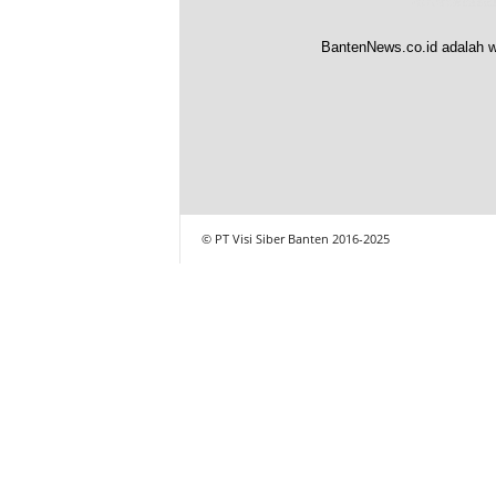
BantenNews.co.id adalah w
© PT Visi Siber Banten 2016-2025