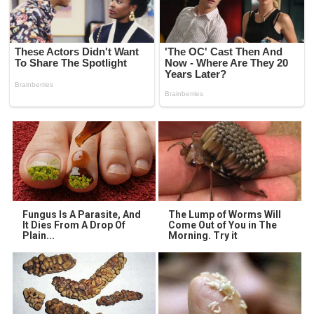
Fungus Is A Parasite, And
The Lump of Worms Will
It Dies From A Drop Of
Come Out of You in The
Plain...
Morning. Try it