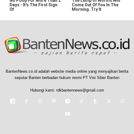
No Poop For More Than 2
The Lump Of Worms Will
Days - It's The First Sign
Come Out Of You In The
Of
Morning. Try It
BantenNews.co.id adalah website media online yang menyajikan berita
seputar Banten berbadan hukum resmi PT Visi Siber Banten
Hubungi kami:
rdkbantennews@gmail.com