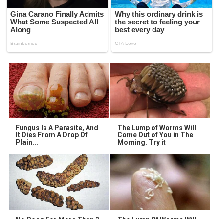
Fungus Is A Parasite, And
The Lump of Worms Will
It Dies From A Drop Of
Come Out of You in The
Plain...
Morning. Try it