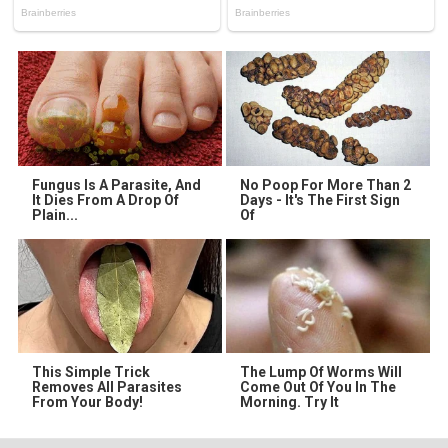
Fungus Is A Parasite, And
No Poop For More Than 2
It Dies From A Drop Of
Days - It's The First Sign
Plain...
Of
This Simple Trick
The Lump Of Worms Will
Removes All Parasites
Come Out Of You In The
From Your Body!
Morning. Try It