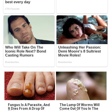
Fungus Is A Parasite, And
The Lump Of Worms Will
It Dies From A Drop Of
Come Out Of You In The