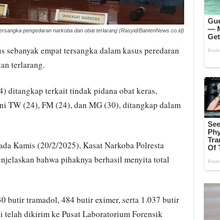
ersangka pengedaran narkoba dan obat terlarang (Rasyid/BantenNews.co.id)
us sebanyak empat tersangka dalam kasus peredaran
an terlarang.
4) ditangkap terkait tindak pidana obat keras,
kni TW (24), FM (24), dan MG (30), ditangkap dalam
pada Kamis (20/2/2025), Kasat Narkoba Polresta
elaskan bahwa pihaknya berhasil menyita total
30 butir tramadol, 484 butir eximer, serta 1.037 butir
i telah dikirim ke Pusat Laboratorium Forensik